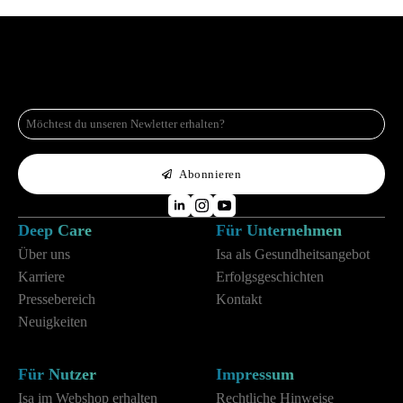
E-
Mail
*
Abonnieren
Deep Care
Für Unternehmen
Über uns
Isa als Gesundheitsangebot
Karriere
Erfolgsgeschichten
Pressebereich
Kontakt
Neuigkeiten
Für Nutzer
Impressum
Isa im Webshop erhalten
Rechtliche Hinweise