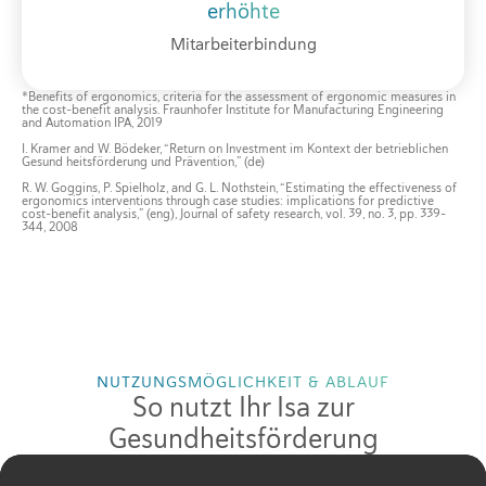
erhöhte
Mitarbeiterbindung
*Benefits of ergonomics, criteria for the assessment of ergonomic measures in
the cost-benefit analysis. Fraunhofer Institute for Manufacturing Engineering
and Automation IPA, 2019
I. Kramer and W. Bödeker, “Return on Investment im Kontext der betrieblichen
Gesund heitsförderung und Prävention,” (de)
R. W. Goggins, P. Spielholz, and G. L. Nothstein, “Estimating the effectiveness of
ergonomics interventions through case studies: implications for predictive
cost-benefit analysis,” (eng), Journal of safety research, vol. 39, no. 3, pp. 339–
344, 2008
NUTZUNGSMÖGLICHKEIT & ABLAUF
So nutzt Ihr Isa zur
Gesundheitsförderung