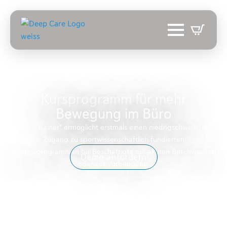
ISA – TRAINER
Kursprogramm für mehr
Bewegung im Büro
"Isa – trainer" ermöglicht erstmals einen niedrigschwelligen
Zugang zu sportwissenschaftlich fundierten
Übungsprogrammen für Beschäftigte mit akuten Beschwerden
Demo anfordern
oder zur Vorbeugung.