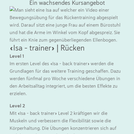
Ein wachsendes Kursangebot
«Is
Level
«Isa – trainer» | Rücken
Zu B
die 
Level 1
bei 
Im ersten Level des «Isa – back trainer» werden die
Stüc
Grundlagen für das weitere Training geschaffen. Dazu
werden fünfmal pro Woche verschiedene Übungen in
Leve
den Arbeitsalltag integriert, um die besten Effekte zu
Unse
erzielen.
neue
Level 2
Leve
Mit «Isa – back trainer» Level 2 kräftigen wir die
In L
Muskeln und verbessern die Flexibilität sowie die
Halsw
Körperhaltung. Die Übungen konzentrieren sich auf
2-wöc