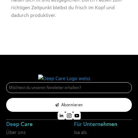
richtigen Zeitpunkt bleibst du frisch im Kopf und
dadurch produktiver.
E-
Mail
*
Abonnieren
Deep Care
Für Unternehmen
Über uns
Isa als