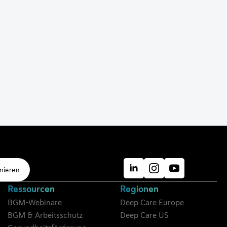
nieren
Ressourcen
Regionen
BGM-Webinare
Deep Care Europe
BGM & Arbeitsschutz
Deep Care US