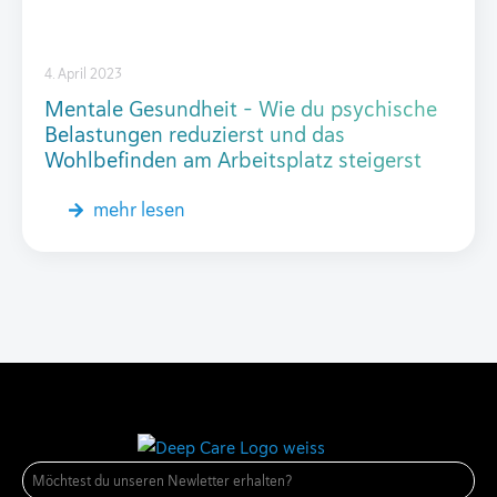
4. April 2023
Mentale Gesundheit – Wie du psychische
Belastungen reduzierst und das
Wohlbefinden am Arbeitsplatz steigerst
mehr lesen
E-
Mail