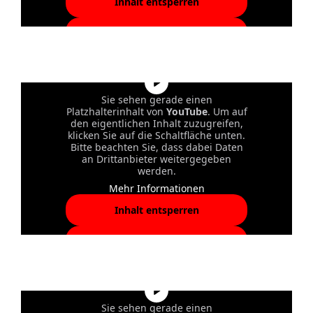
Inhalt entsperren
Erforderlichen Service
akzeptieren und Inhalte
entsperren
Sie sehen gerade einen
Platzhalterinhalt von
YouTube
. Um auf
den eigentlichen Inhalt zuzugreifen,
klicken Sie auf die Schaltfläche unten.
Bitte beachten Sie, dass dabei Daten
an Drittanbieter weitergegeben
werden.
Mehr Informationen
Inhalt entsperren
Erforderlichen Service
akzeptieren und Inhalte
entsperren
Sie sehen gerade einen