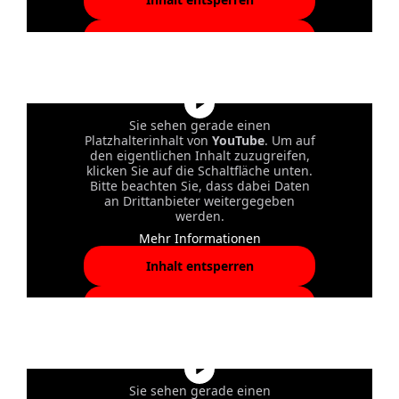
Erforderlichen Service
akzeptieren und Inhalte
entsperren
Sie sehen gerade einen
Platzhalterinhalt von
YouTube
. Um auf
den eigentlichen Inhalt zuzugreifen,
klicken Sie auf die Schaltfläche unten.
Bitte beachten Sie, dass dabei Daten
an Drittanbieter weitergegeben
werden.
Mehr Informationen
Inhalt entsperren
Erforderlichen Service
akzeptieren und Inhalte
entsperren
Sie sehen gerade einen