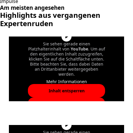
Impulse
Am meisten angesehen
Highlights aus vergangenen
Expertenruden
Sie sehen gerade einen
Platzhalterinhalt von
YouTube
. Um auf
den eigentlichen Inhalt zuzugreifen,
klicken Sie auf die Schaltfläche unten.
Bitte beachten Sie, dass dabei Daten
an Drittanbieter weitergegeben
werden.
Mehr Informationen
Inhalt entsperren
Erforderlichen Service
akzeptieren und Inhalte
entsperren
Sie sehen gerade einen