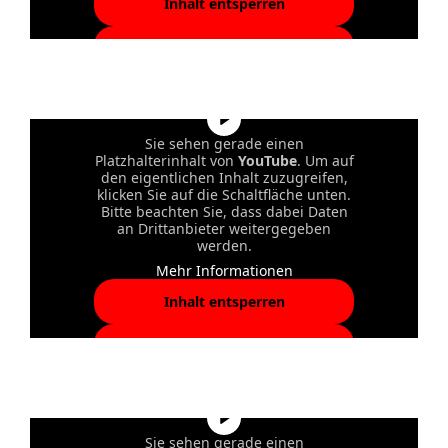
Inhalt entsperren
Erforderlichen Service
akzeptieren und Inhalte
entsperren
Sie sehen gerade einen
Platzhalterinhalt von
YouTube
. Um auf
den eigentlichen Inhalt zuzugreifen,
klicken Sie auf die Schaltfläche unten.
Bitte beachten Sie, dass dabei Daten
an Drittanbieter weitergegeben
werden.
Mehr Informationen
Inhalt entsperren
Erforderlichen Service
akzeptieren und Inhalte
entsperren
Sie sehen gerade einen