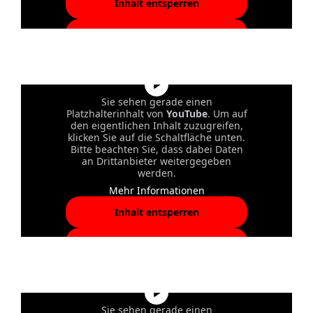
Inhalt entsperren
Erforderlichen Service
akzeptieren und Inhalte
entsperren
Sie sehen gerade einen
Platzhalterinhalt von
YouTube
. Um auf
den eigentlichen Inhalt zuzugreifen,
klicken Sie auf die Schaltfläche unten.
Bitte beachten Sie, dass dabei Daten
an Drittanbieter weitergegeben
werden.
Mehr Informationen
Inhalt entsperren
Erforderlichen Service
akzeptieren und Inhalte
entsperren
Sie sehen gerade einen