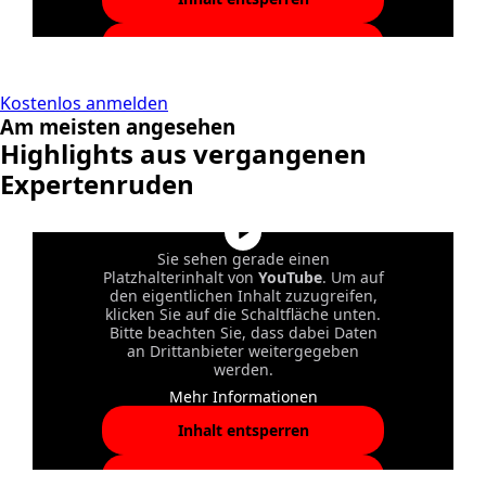
Erforderlichen Service
akzeptieren und Inhalte
entsperren
Kostenlos anmelden
Am meisten angesehen
Highlights aus vergangenen
Expertenruden
Sie sehen gerade einen
Platzhalterinhalt von
YouTube
. Um auf
den eigentlichen Inhalt zuzugreifen,
klicken Sie auf die Schaltfläche unten.
Bitte beachten Sie, dass dabei Daten
an Drittanbieter weitergegeben
werden.
Mehr Informationen
Inhalt entsperren
Erforderlichen Service