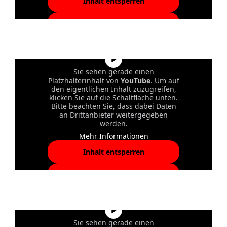
Inhalt entsperren
Erforderlichen Service
akzeptieren und Inhalte
entsperren
Sie sehen gerade einen
Platzhalterinhalt von
YouTube
. Um auf
den eigentlichen Inhalt zuzugreifen,
klicken Sie auf die Schaltfläche unten.
Bitte beachten Sie, dass dabei Daten
an Drittanbieter weitergegeben
werden.
Mehr Informationen
Inhalt entsperren
Erforderlichen Service
akzeptieren und Inhalte
entsperren
Sie sehen gerade einen