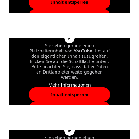
Inhalt entsperren
Erforderlichen Service
akzeptieren und Inhalte
entsperren
Sie sehen gerade einen
Platzhalterinhalt von
YouTube
. Um auf
den eigentlichen Inhalt zuzugreifen,
klicken Sie auf die Schaltfläche unten.
Bitte beachten Sie, dass dabei Daten
an Drittanbieter weitergegeben
werden.
Mehr Informationen
Inhalt entsperren
Erforderlichen Service
akzeptieren und Inhalte
entsperren
Sie sehen gerade einen